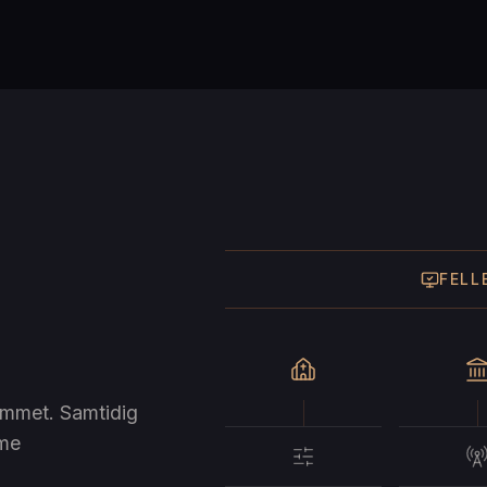
FELL
rommet. Samtidig
mme