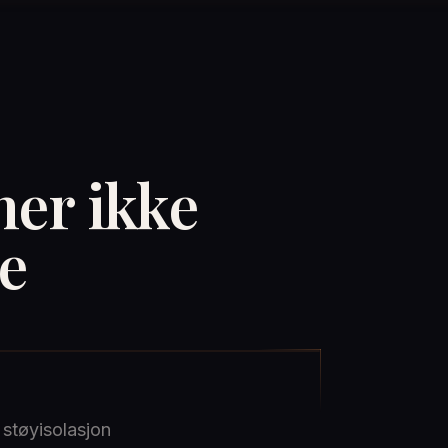
ner ikke
e
støyisolasjon