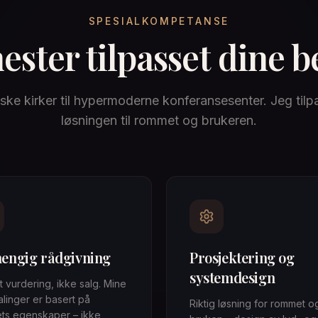
SPESIALKOMPETANSE
ester tilpasset dine 
iske kirker til hypermoderne konferansesenter. Jeg tilpa
løsningen til rommet og brukeren.
engig rådgivning
Prosjektering og
systemdesign
t vurdering, ikke salg. Mine
linger er basert på
Riktig løsning for rommet o
ts egenskaper – ikke