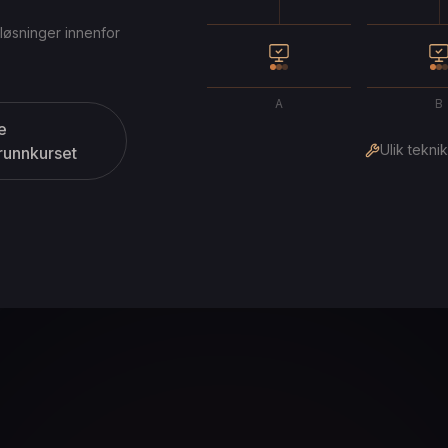
dløsninger innenfor
A
B
e
Ulik tekni
runnkurset