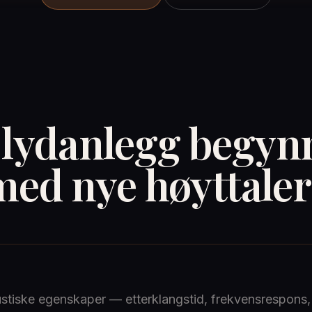
 lydanlegg begyn
med nye høyttaler
r med rommet
tiske egenskaper — etterklangstid, frekvensrespons, 