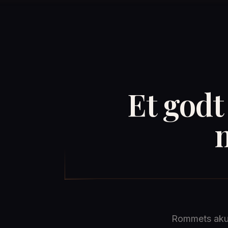
Et godt
Det begynne
Rommets akus