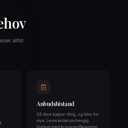
behov
sser alltid
Anbudsbistand
Så dere kjøper riktig, og ikke for
mye. Leverandøruavhengig
g
bistand med kravspesifikasjoner,