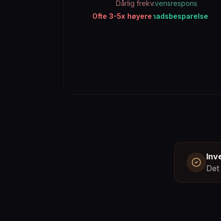
Balansert frekvensrespons
Dårlig frekvensbalanse
Ofte 3-5x høyere kostnader på sikt
Langsiktig kostnadsbesparelse
Inv
Det 