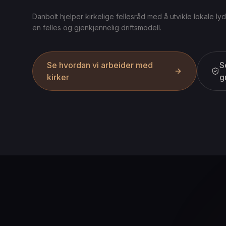
Danbolt hjelper kirkelige fellesråd med å utvikle lokale ly
en felles og gjenkjennelig driftsmodell.
Se hvordan vi arbeider med
S
kirker
g