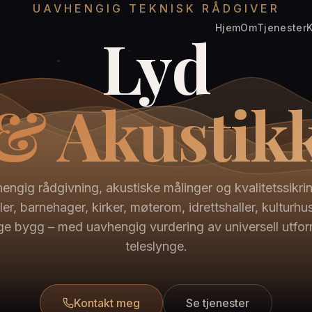
UAVHENGIG TEKNISK RÅDGIVER
Hjem
Om
Tjenester
K
Lyd
& Akustik
engig rådgivning, akustiske målinger og kvalitetssikrin
ler, barnehager, kirker, møterom, idrettshaller, kulturhu
ige bygg – med uavhengig vurdering av universell utfo
teleslynge.
Kontakt meg
Se tjenester