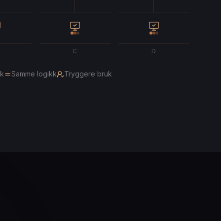
C
D
kk
Samme logikk
Tryggere bruk