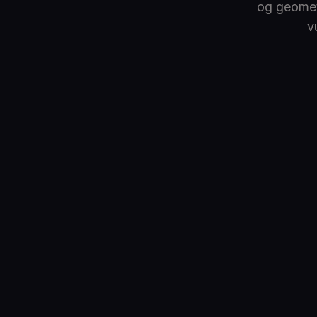
og geometr
v