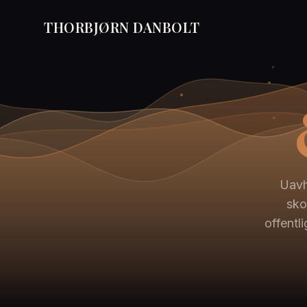
THORBJØRN DANBOLT
Uavh
sko
offentl