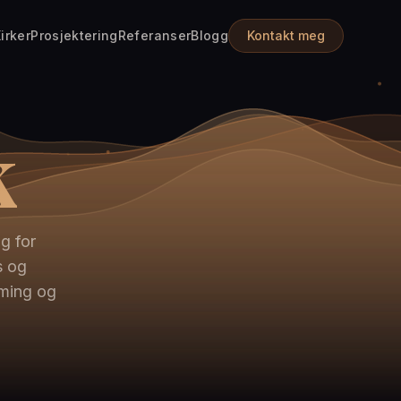
irker
Prosjektering
Referanser
Blogg
Kontakt meg
k
g for
s og
rming og