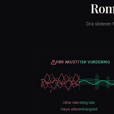
Romm
Dra slideren 
ETTER AKUSTISK VURDERING
FØR AKUSTISK VURDERING
✕
✓
✓
✓
✕
Uklar taleforståelse
Klar og tydelig tale
Høye etterklangstider
Optimal etterklangstid